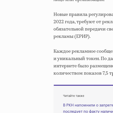
Новые правила регулирова
2022 года, требуют от ре
обязательной передачи св
рекламы (ЕРИР).
Каждое рекламное сообще
и уникальный токен. По д
интернете было размещено
количеством показов 7,5 т
Читайте также
В РКН напомнили о запрете
последует по факту налич