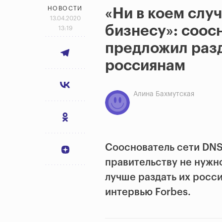
НОВОСТИ
«Ни в коем слу
13.04.2020
бизнесу»: соос
13:19
предложил разд
россиянам
Алина Бахмутская
Сооснователь сети DNS
правительству не нужн
лучше раздать их росс
интервью Forbes.