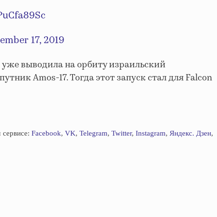
dPuCfa89Sc
ember 17, 2019
 9 уже выводила на орбиту израильский
тник Amos-17. Тогда этот запуск стал для Falcon
 сервисе:
Facebook
,
VK
,
Telegram
,
Twitter
,
Instagram
,
Яндекс. Дзен
,