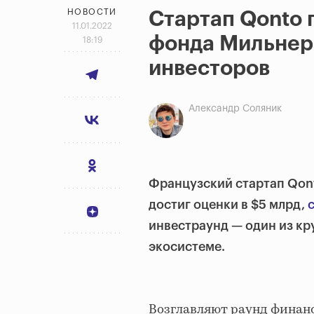
НОВОСТИ
Стартап Qonto 
11.01.2022
фонда Мильнера
18:19
инвесторов
Александр Соляник
Французский стартап Qont
достиг оценки в $5 млрд,
инвестраунд — один из к
экосистеме.
Возглавляют раунд финанси