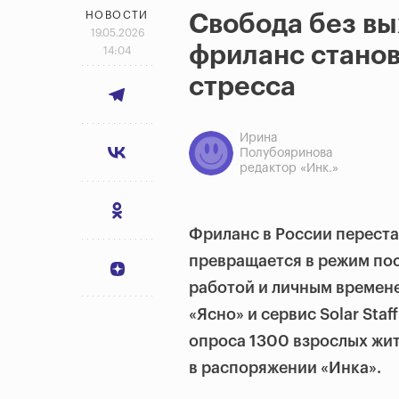
НОВОСТИ
Свобода без вы
19.05.2026
фриланс станов
14:04
стресса
Ирина
Полубояринова
редактор «Инк.»
Фриланс в России переста
превращается в режим пос
работой и личным времене
«Ясно» и сервис Solar Sta
опроса 1300 взрослых жи
в распоряжении «Инка».