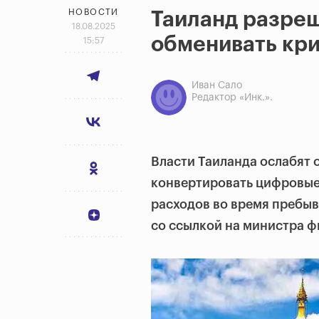
НОВОСТИ
Таиланд разре
18.08.2025
обменивать кри
15:57
Иван Сало
Редактор «Инк.».
Власти Таиланда ослабят 
конвертировать цифровые 
расходов во время пребыв
со ссылкой на министра 