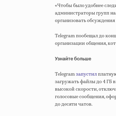
«Чтобы было удобнее след
администраторы групп на 
организовать обсуждения п
Telegram пообещал до кон
организации общения, ко
Узнайте больше
Telegram
запустил
платную
загружать файлы до 4 ГБ в
высокой скорости, отклю
голосовые сообщения, офор
до десяти чатов.