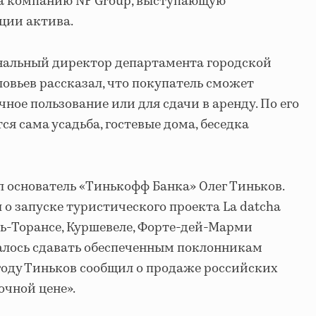
на компанию NF Group, выступающую
ции актива.
ональный директор департамента городской
вьев рассказал, что покупатель сможет
ное пользование или для сдачи в аренду. По его
ся сама усадьба, гостевые дома, беседка
л основатель «Тинькофф Банка» Олег Тиньков.
л о запуске туристического проекта La datcha
ь-Торансе, Куршевеле, Форте-дей-Марми
алось сдавать обеспеченным поклонникам
 году Тиньков сообщил о продаже российских
очной цене».