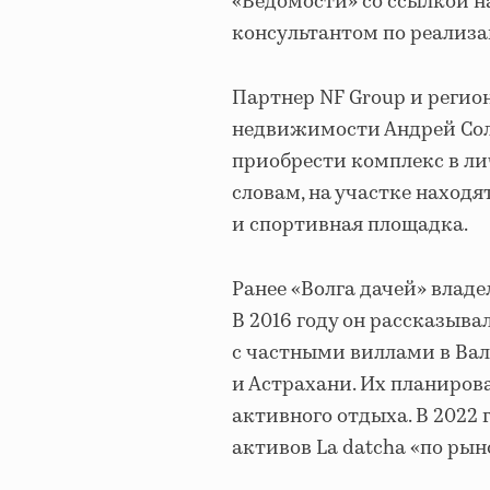
«Ведомости» со ссылкой 
консультантом по реализа
Партнер NF Group и реги
недвижимости Андрей Соло
приобрести комплекс в лич
словам, на участке находят
и спортивная площадка.
Ранее «Волга дачей» владе
В 2016 году он рассказыва
с частными виллами в Вал
и Астрахани. Их планиров
активного отдыха. В 2022
активов La datcha «по рын