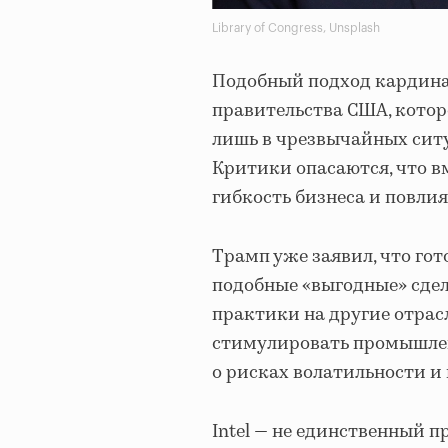
Library of Congress, Unsplash
Подобный подход кардина
правительства США, кото
лишь в чрезвычайных ситу
Критики опасаются, что в
гибкость бизнеса и повл
Трамп уже заявил, что г
подобные «выгодные» сде
практики на другие отрас
стимулировать промышлен
о рисках волатильности и
Intel — не единственный п