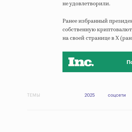
не удовлетворили.
Ранее избранный президе
собственную криптовалюту
на своей странице в X (ране
ТЕМЫ
2025
соцсети