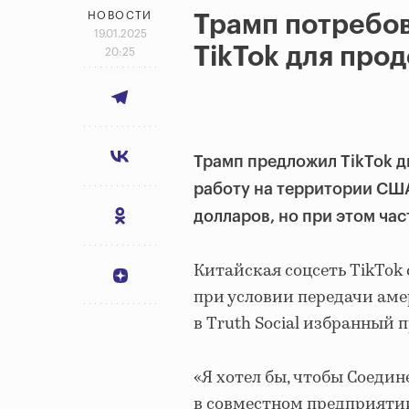
НОВОСТИ
Трамп потребов
19.01.2025
TikTok для про
20:25
Трамп предложил TikTok д
работу на территории СШ
долларов, но при этом ча
Китайская соцсеть TikTo
при условии передачи ам
в Truth Social избранный 
«Я хотел бы, чтобы Соеди
в совместном предприятии.