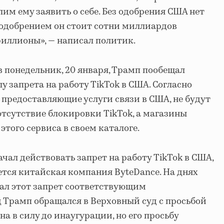
им ему заявить о себе. Без одобрения США нет
 одобрением он стоит сотни миллиардов
риллионы», — написал политик.
в понедельник, 20 января, Трамп пообещал
у запрета на работу TikTok в США. Согласно
предоставляющие услуги связи в США, не будут
отсутствие блокировки TikTok, а магазины
того сервиса в своем каталоге.
начал действовать запрет на работу TikTok в США,
ется китайская компания ByteDance. На днях
ал этот запрет соответствующим
д Трамп обращался в Верховный суд с просьбой
а в силу до инаугурации, но его просьбу