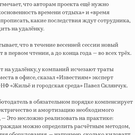
тмечает, что авторам проекта ещё нужно
основенность времени отдыха» и «время
 прописать, какие последствия ждут сотрудника,
ить на удалёнку.
ывает, что в течение весенней сессии новый
 в первом чтении, а до конца года — во всех трёх.
т на удалёнку, у компаний исчезают траты
еста в офисе, сказал «Известиям» эксперт
НФ «Жильё и городская среда» Павел Склянчук.
аботодатель в обязательном порядке компенсирует
лектричество и амортизацию необходимого
, — Это несложно реализовать на практике:
граждан можно определить расчётным методом,
ния оборудования,
—
например, сколько киловатт