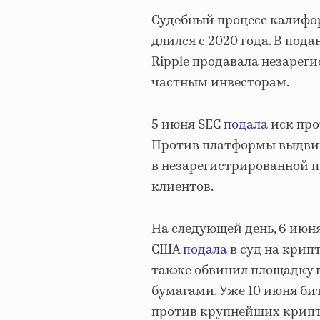
Судебный процесс калифо
длился с 2020 года. В под
Ripple продавала незарег
частным инвесторам.
5 июня SEC
подала
иск про
Против платформы выдвину
в незарегистрированной 
клиентов.
На следующей день, 6 июн
США
подала
в суд на крип
также обвинил площадку 
бумагами. Уже 10 июня б
против крупнейших крипт