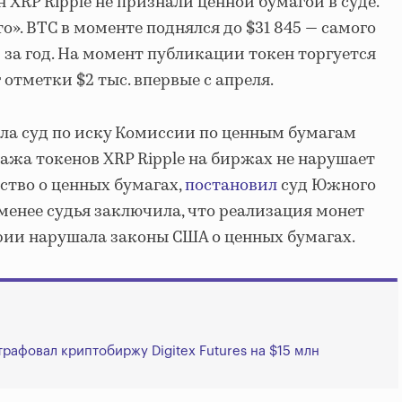
ен XRP Ripple не признали ценной бумагой в суде.
». BTC в моменте поднялся до $31 845 — самого
 за год. На момент публикации токен торгуется
г отметки $2 тыс. впервые с апреля.
рала суд по иску Комиссии по ценным бумагам
ажа токенов XRP Ripple на биржах не нарушает
ство о ценных бумагах,
постановил
суд Южного
 менее судья заключила, что реализация монет
ии нарушала законы США о ценных бумагах.
афовал криптобиржу Digitex Futures на $15 млн