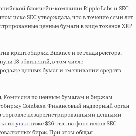
рнийской блокчейн-компании Ripple Labs и SEC
анном иске SEC утверждала, что в течение семи лет
истрированные ценные бумаги в виде токенов XRP
тив криптобиржи Binance и ее гендиректора.
ли 13 обвинений, в том числе
продаже ценных бумаг и смешивании средств
я, Комиссия по ценным бумагам и биржам
тобиржу Coinbase. Финансовый надзорный орган
в торговле незарегистрированными ценными
иткоин
упал
ниже $26 тыс. на фоне исков SEC
овалютных бирж. При этом общая