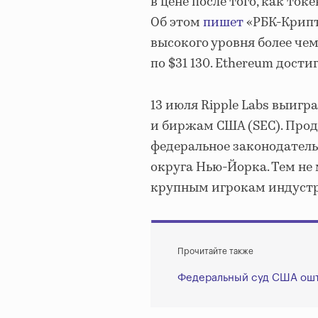
в цене после того, как ток
Об этом
пишет
«РБК-Крипто
высокого уровня более чем
по $31 130. Ethereum дости
13 июля Ripple Labs выиг
и биржам США (SEC). Прод
федеральное законодатель
округа Нью-Йорка. Тем не
крупным игрокам индустр
Прочитайте также
Федеральный суд США оштр