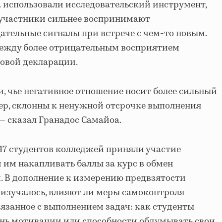
 использовали исследовательский инструмент,
 участники сильнее воспринимают
тельные сигналы при встрече с чем-то новым.
между более отрицательным восприятием
овой декларации.
, чье негативное отношение носит более сильный
ер, склонны к ненужной отсрочке выполнения
 — сказал Гранадос Самайоа.
47 студентов колледжей приняли участие
 им накапливать баллы за курс в обмен
и. В дополнение к измерению предвзятости
 изучалось, влияют ли меры самоконтроля
вязанное с выполнением задач: как студенты
ень мотивации или способности обдумывать свои