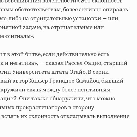
ю взвешивания валентности». Это склонность
овым обстоятельствам, более активно опираясь
ые, либо на отрицательные установки — или,
приятной задаче, на отрицательные или
е «сигналы».
ит в этой битве, если действительно есть
к и негатива», — сказал Рассел Фацио, старший
огии Университета штата Огайо. В серии
рвый автор Хавьер Гранадос Самайоа, бывший
наружили связь между более негативным
ацией. Они также обнаружили, что можно
льных прокрастинаторов в сторону
 вспять их склонность откладывать выполнение