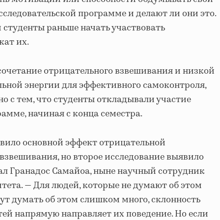
сследовательской программе и делают ли они это.
ли студенты раньше начать участвовать
жат их.
 сочетание отрицательного взвешивания и низкой
ьной энергии для эффективного самоконтроля,
но с тем, что студенты откладывали участие
амме, начиная с конца семестра.
явило основной эффект отрицательной
взвешивания, но второе исследование выявило
ал Гранадос Самайоа, ныне научный сотрудник
тета. — Для людей, которые не думают об этом
ут думать об этом слишком много, склонность
ей напрямую направляет их поведение. Но если