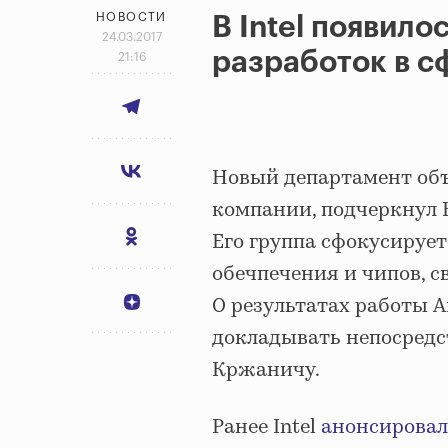
НОВОСТИ
В Intel появил
24.03.2017
разработок в с
21:16
Новый департамент объ
компании, подчеркнул 
Его группа сфокусируе
обечпечения и чипов, 
О результатах работы Art
докладывать непосредст
Кржаничу.
Ранее Intel
анонсировал