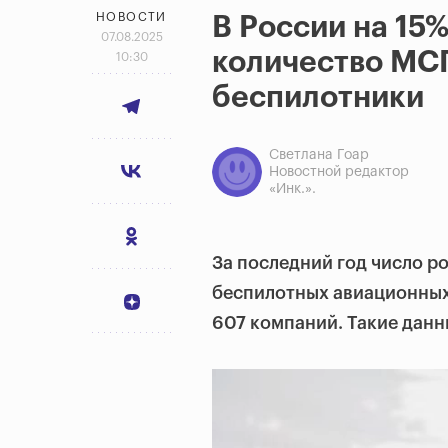
НОВОСТИ
В России на 15
07.08.2025
количество МС
10:30
беспилотники
Светлана Гоар
Новостной редактор
«Инк.».
За последний год число 
беспилотных авиационных 
607 компаний. Такие дан