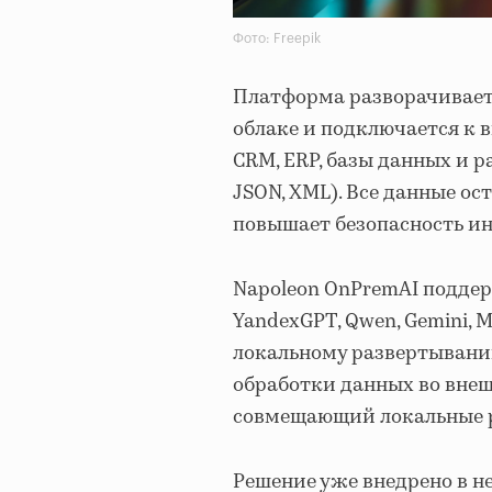
Фото: Freepik
Платформа разворачивает
облаке и подключается к в
CRM, ERP, базы данных и 
JSON, XML). Все данные ос
повышает безопасность и
Napoleon OnPremAI подде
YandexGPT, Qwen, Gemini, Mi
локальному развертывани
обработки данных во внеш
совмещающий локальные р
Решение уже внедрено в 