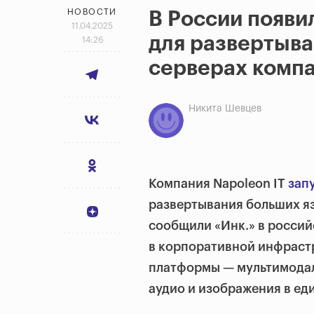
НОВОСТИ
В России появи
11.04.2025
для развертыв
14:26
серверах комп
Никита Шевцев
Компания Napoleon IT
зап
развертывания больших я
сообщили «Инк.» в россий
в корпоративной инфрастр
платформы — мультимодал
аудио и изображения в ед