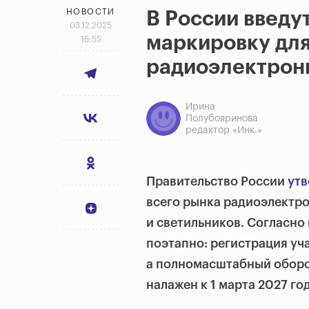
НОВОСТИ
В России введу
03.12.2025
маркировку для
16:55
радиоэлектрон
Ирина
Полубояринова
редактор «Инк.»
Правительство России
утв
всего рынка радиоэлектро
и светильников. Согласно
поэтапно: регистрация уча
а полномасштабный оборо
налажен к 1 марта 2027 год