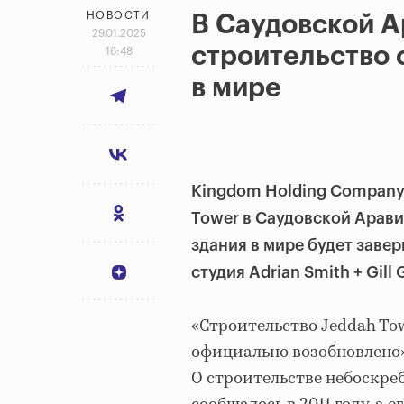
НОВОСТИ
В Саудовской А
29.01.2025
строительство 
16:48
в мире
Kingdom Holding Company
Tower в Саудовской Арави
здания в мире будет завер
студия Adrian Smith + Gill
«Строительство Jeddah To
официально возобновлено»
О строительстве небоскреб