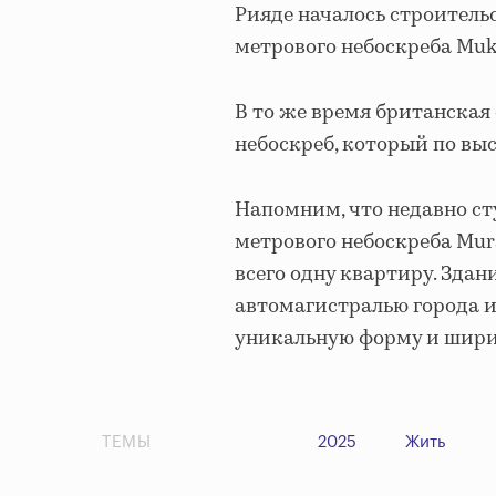
Рияде началось строительс
метрового небоскреба Muk
В то же время британская 
небоскреб, который по выс
Напомним, что недавно ст
метрового небоскреба Mura
всего одну квартиру. Здан
автомагистралью города и
уникальную форму и ширин
ТЕМЫ
2025
Жить