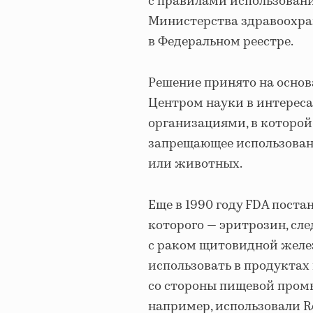
с правилами использовани
Министерства здравоохра
в Федеральном реестре.
Решение принято на осно
Центром науки в интерес
организациями, в которой
запрещающее использован
или животных.
Еще в 1990 году FDA поста
которого — эритрозин, сле
с раком щитовидной желез
использовать в продуктах
со стороны пищевой пром
например, использовали R