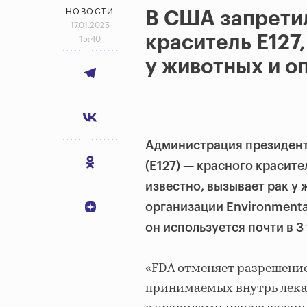
НОВОСТИ
В США запрети
17.01.2025
краситель Е127
15:40
у животных и о
Администрация президент
(Е127) — красного красит
известно, вызывает рак у
организации Environmenta
он используется почти в 
«FDA отменяет разрешение 
принимаемых внутрь лека