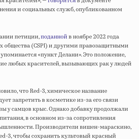
я красителей», —
говорится
в документе
нения и социальных служб, опубликованном
вании петиции,
поданной
в ноябре 2022 года
ах общества (CSPI) и другими правозащитными
 упоминается «пункт Делани». Это положение,
ие любых красителей, вызывающих рак у людей
новило, что Red-3, химическое название
дует запретить в косметике из-за его связи
ы у самцов крыс. Однако добавку продолжали
 питания, в основном из-за сопротивления
ышленности. Производители вишен-мараскино,
ed-3, чтобы сохранить культовый красный