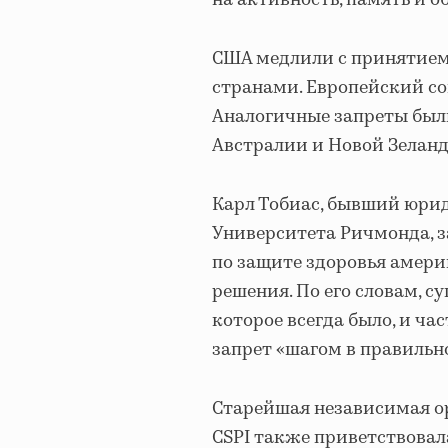
на активность, память и о
США медлили с принятием 
странами. Европейский сою
Аналогичные запреты были
Австралии и Новой Зеланд
Карл Тобиас, бывший юрид
Университета Ричмонда, з
по защите здоровья амери
решения. По его словам, с
которое всегда было, и ча
запрет «шагом в правильн
Старейшая независимая о
CSPI также приветствовал