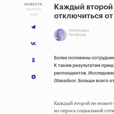
НОВОСТИ
Каждый второй 
13.07.2022
отключиться от
13:45
Александра
Путивская
Более половины сотрудник
К таким результатам пришл
респондентов. Исследован
Glassdoor. Больше всего о
Каждый второй не может о
из опроса социальной сет