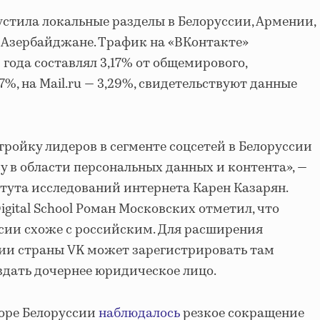
устила локальные разделы в Белоруссии, Армении,
и Азербайджане. Трафик на «ВКонтакте»
 года составлял 3,17% от общемирового,
7%, на Mail.ru — 3,29%, свидетельствуют данные
тройку лидеров в сегменте соцсетей в Белоруссии
у в области персональных данных и контента», —
тута исследований интернета Карен Казарян.
gital School Роман Московских отметил, что
сии схоже с российским. Для расширения
рии страны VK может зарегистрировать там
здать дочернее юридическое лицо.
торе Белоруссии
наблюдалось
резкое сокращение