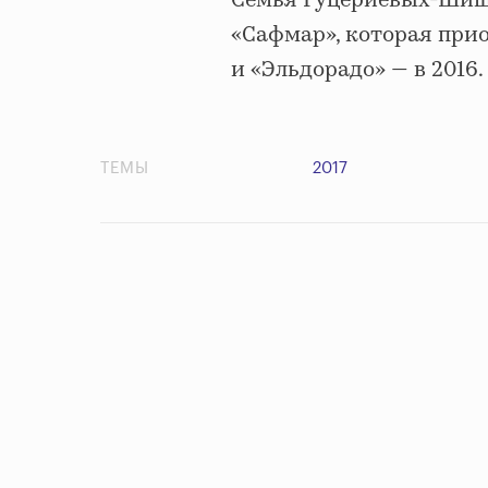
Семья Гуцериевых-Шиш
«Сафмар», которая прио
и «Эльдорадо» — в 2016.
ТЕМЫ
2017