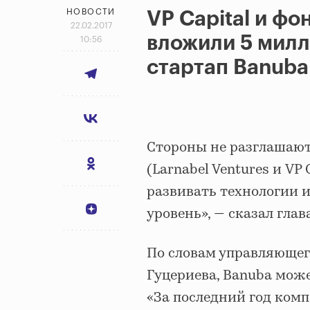
НОВОСТИ
VP Capital и ф
22.02.2017
вложили 5 милл
10:56
стартап Banuba
Стороны не разглашают
(Larnabel Ventures и VP
развивать технологии 
уровень», — сказал гла
По словам управляющего
Гуцериева, Banuba може
«За последний год ком