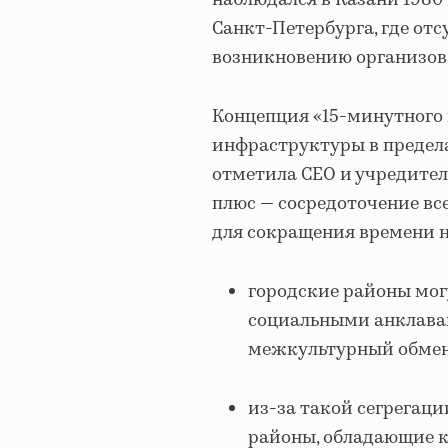
наблюдался в Казани 1980-
Санкт-Петербурга, где от
возникновению организов
Концепция «15-минутного 
инфраструктуры в предела
отметила CEO и учредител
плюс — сосредоточение вс
для сокращения времени н
городские районы мог
социальными анклавам
межкультурный обмен
из-за такой сегрегаци
районы, обладающие 