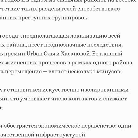
х годов и в одном из спальных районов на востоке
сутствие таких разделителей способствовало
анных преступных группировок.
города», предполагающая локализацию всей
х района, несет неоднозначные последствия,
ь премии Urban Ольги Хасановой. Ее главный
ех жизненных процессов в рамках одного района
а перемещение — влечет несколько минусов:
ут становиться искусственно изолированными
и, что уменьшает число контактов и снижает
;
и обостряется экономическое неравенство: одни
качественной инфраструктурой