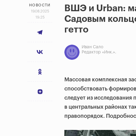
НОВОСТИ
ВШЭ и Urban: м
19.08.2025
Садовым кольцо
19:25
гетто
Иван Сало
Редактор «Инк.».
Массовая комплексная за
способствовать формиров
следует из исследования 
в центральных районах та
правопорядок. Подробнос