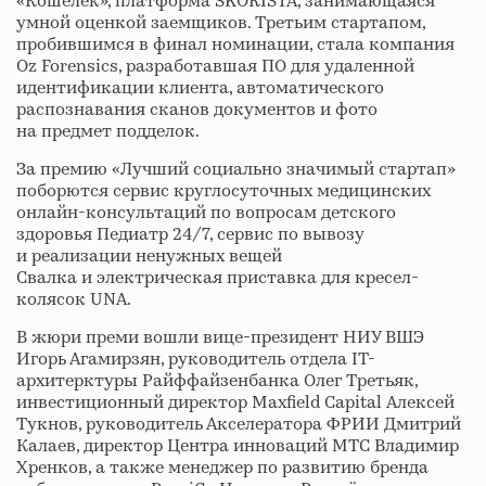
«Кошелёк», платформа SKORISTA, занимающаяся
умной оценкой заемщиков. Третьим стартапом,
пробившимся в финал номинации, стала компания
Oz Forensics, разработавшая ПО для удаленной
идентификации клиента, автоматического
распознавания сканов документов и фото
на предмет подделок.
За премию «Лучший социально значимый стартап»
поборются сервис круглосуточных медицинских
онлайн-консультаций по вопросам детского
здоровья Педиатр 24/7, сервис по вывозу
и реализации ненужных вещей
Свалка и электрическая приставка для кресел-
колясок UNA.
В жюри преми вошли вице-президент НИУ ВШЭ
Игорь Агамирзян, руководитель отдела IT-
архитерктуры Райффайзенбанка Олег Третьяк,
инвестиционный директор Maxfield Capital Алексей
Тукнов, руководитель Акселератора ФРИИ Дмитрий
Калаев, директор Центра инноваций МТС Владимир
Хренков, а также менеджер по развитию бренда