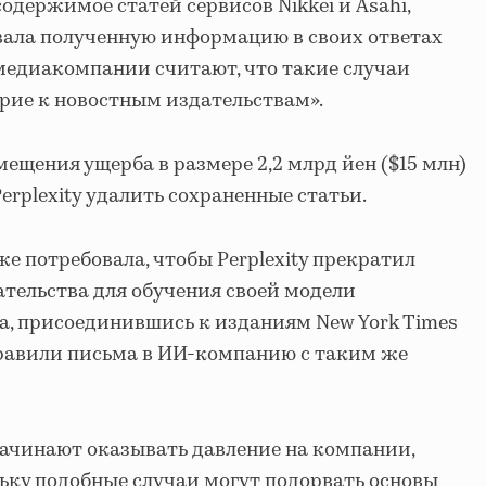
одержимое статей сервисов Nikkei и Asahi,
вала полученную информацию в своих ответах
медиакомпании считают, что такие случаи
рие к новостным издательствам».
змещения ущерба в размере 2,2 млрд йен ($15 млн)
erplexity удалить сохраненные статьи.
е потребовала, чтобы Perplexity прекратил
ательства для обучения своей модели
а, присоединившись к изданиям New York Times
правили письма в ИИ-компанию с таким же
ачинают оказывать давление на компании,
ьку подобные случаи могут подорвать основы