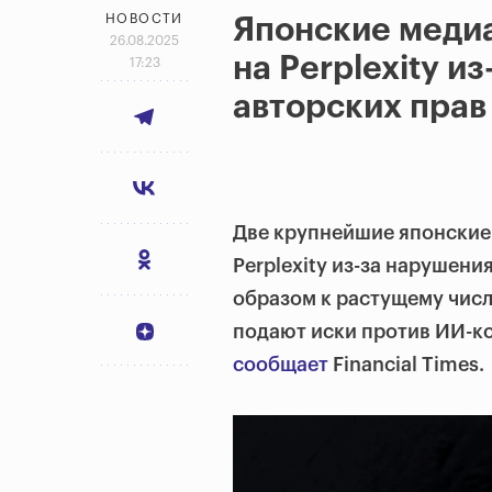
НОВОСТИ
Японские медиа
26.08.2025
на Perplexity и
17:23
авторских прав
Две крупнейшие японские
Perplexity из-за нарушен
образом к растущему числ
подают иски против ИИ-ко
сообщает
Financial Times.