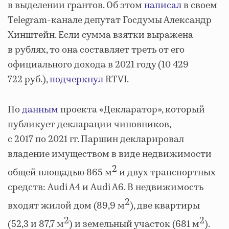
в выделении грантов. Об этом
написал
в своем
Telegram-канале депутат Госдумы Александр
Хинштейн. Если сумма взятки выражена
в рублях, то она составляет треть от его
официального дохода в 2021 году (10 429
722 руб.),
подчеркнул
RTVI.
По
данным
проекта «Декларатор», который
публикует декларации чиновников,
с 2017 по 2021 гг. Паршин декларировал
владение имуществом в виде недвижимости
2
общей площадью 865 м
и двух транспортных
средств: Audi A4 и Audi A6. В недвижимость
2
входят жилой дом (89,9 м
), две квартиры
2
2
(52,3 и 87,7 м
) и земельный участок (681 м
).