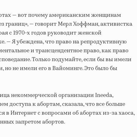
ортах — вот почему американским женщинам
ез границ», — говорит Мерл Хоффман, активистка
рая с 1970-х годов руководит женской
е. — Я убеждена, что право на репродуктивную
ментальное и трансцендентное право, как право
споведание. Только подумайте, если бы вы имели
, но не имели его в Вайоминге. Это было бы
ница некоммерческой организации Ineeda,
м доступа к абортам, сказала, что все больше
 в Интернет с вопросами об абортах из-за хаоса,
нных запретом абортов.