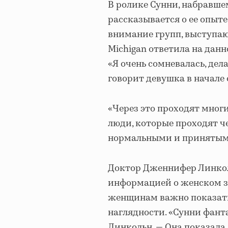
В ролике Сунни, набравшем
рассказывается о ее опыт
внимание групп, выступающ
Michigan ответила на данн
«Я очень сомневалась, дела
говорит девушка в начале 
«Через это проходят мног
люди, которые проходят че
нормальными и принятыми,
Доктор Дженнифер Линколь
информацией о женском здо
женщинам важно показать
наглядности. «Сунни фанта
Линкольн. — Она показала,