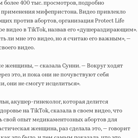
 более 400 тыс. просмотров, подробно
е применения мифепристона. Видео привлекло
их против абортов, организация Protect Life
ое видео в TikTok, назвав его «душераздирающим».
ть ли мне это видео, но я считаю его важным», —
своего видео.
ие женщины, — сказала Сунни. — Вокруг ходят
рез это, и пока они не почувствуют себя
 они не смогут исцелиться».
н, акушер-гинеколог, которая делится
ровье на TikTok, сказала в своем видео, что
 свой опыт медикаментозных абортов для
стическая женщина, раз сделала это, — говорит
 как это было, и тем самым показала, что это