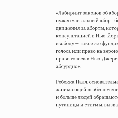
«Лабиринт законов об аб
нужен «легальный аборт б
движения за аборты, кото
консультацией в Нью-Йорк
свободу — такое же фунда
голоса или право на верои
право голоса в Нью-Джерси
абсурдно».
Ребекка Налл, основатель
занимающейся обеспечение
и больше людей обращаются
путаницы и стигмы, вызва