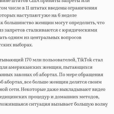
оловине штатов США приняты запреты или
том числе в 11 штатах введены ограничения
оторых наступают уже на 6 неделе
как большинство женщин могут определить, что
из запретов сталкиваются с юридическими
ать одним из центральных вопросов
тских выборах.
ывающий 170 млн пользователей, TikTok стал
для американских женщин, пытающихся
анных законах об абортах. По мере обращения
об абортах, все больше женщин делятся своим
ной сети. Некоторые даже выкладывают видео
едицинских процедур и домашних методов,
Сложившаяся ситуация вызывает большую волну