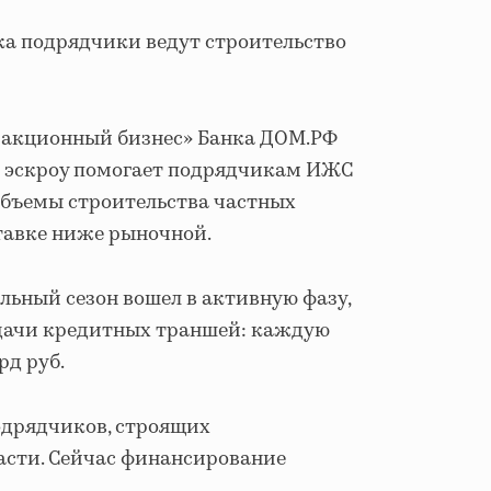
ка подрядчики ведут строительство
нзакционный бизнес» Банка ДОМ.РФ
м эскроу помогает подрядчикам ИЖС
объемы строительства частных
тавке ниже рыночной.
тельный сезон вошел в активную фазу,
дачи кредитных траншей: каждую
рд руб.
одрядчиков, строящих
расти. Сейчас финансирование