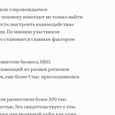
дали сопровождаемое
 человеку помогают не только найти
месте, выстроить взаимодействие
сии. По мнению участников
то становится главным фактором
авители бизнеса, НКО,
ганизаций из разных регионов
к, еще более 1 тыс. присоединились
ели разместили более 300 тыс.
стью. Это свидетельствует о том,
вают инклюзивный найм как один