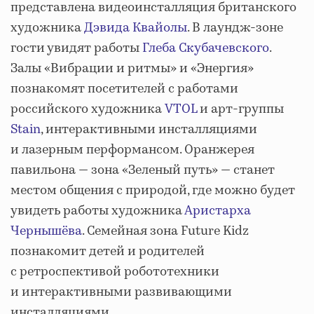
представлена видеоинсталляция британского
художника
Дэвида Квайолы
. В лаундж-зоне
гости увидят работы
Глеба Скубачевского
.
Залы «Вибрации и ритмы» и «Энергия»
познакомят посетителей с работами
российского художника
VTOL
и арт-группы
Stain
, интерактивными инсталляциями
и лазерным перформансом. Оранжерея
павильона — зона «Зеленый путь» — станет
местом общения с природой, где можно будет
увидеть работы художника
Аристарха
Чернышёва
. Семейная зона Future Kidz
познакомит детей и родителей
с ретроспективой робототехники
и интерактивными развивающими
инсталляциями.