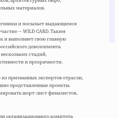
ков, архитектурных бюро,
ельных материалов.
точники и посылает выдающимся
участие — WILD CARD. Таким
ок и выполняет свою главную
 российского девелопмента
 нескольких стадий,
ктивности и прозрачности.
 из признанных экспертов отрасли,
чшие представленные проекты.
рмировать шорт-лист финалистов,
ели организационного комитета