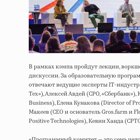
В рамках кэмпа пройдут лекции, воркш
дискуссии. За образовательную програ
отвечают ведущие эксперты IT-индустр
Тех»), Алексей Авдей (CPO, «Сбербанк»),
Business), Елена Кунакова (Director of Pr
Макеев (CEO и основатель Gros.farm и F
Positive Technologies), Кевин Ханда (CPT
«Программный комитет — это семь чел