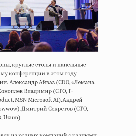
опы, круглые столы и панельные
мму конференции в этом году
ии: Александр Айваз (CDO, «Лемана
 Коноплев Владимир (CTO, T-
oduct, MSN Microsoft AI), Андрей
lowwow), Дмитрий Секретов (CTO,
O, Uzum).
овек из разных компаний с разными