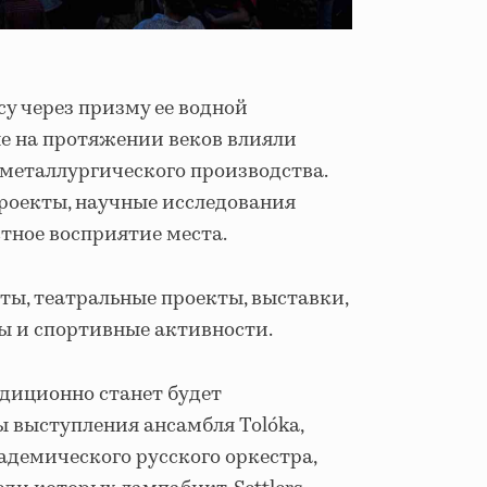
су через призму ее водной
ые на протяжении веков влияли
 металлургического производства.
роекты, научные исследования
тное восприятие места.
ты, театральные проекты, выставки,
ы и спортивные активности.
диционно станет будет
ы выступления ансамбля Tolóka,
адемического русского оркестра,