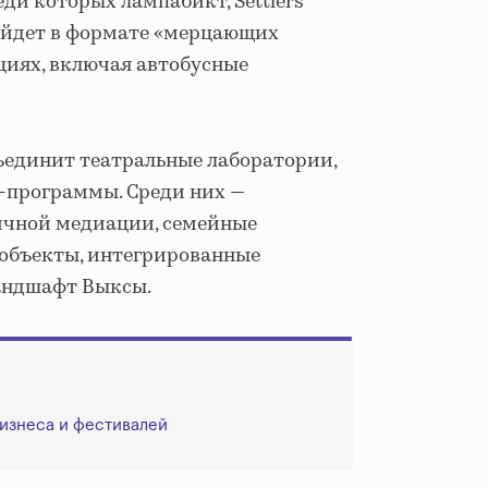
ди которых лампабикт, Settlers
ройдет в формате «мерцающих
циях, включая автобусные
единит театральные лаборатории,
-программы. Среди них —
ичной медиации, семейные
объекты, интегрированные
ландшафт Выксы.
изнеса и фестивалей