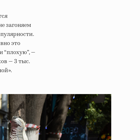
тся
не загоняем
опулярности.
вно это
и “плохую”, —
ов — 3 тыс.
ной».