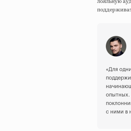
лояльную ауд
поддерживать
«Для одни
поддержи
начинающ
опытных.
поклонни
с ними в