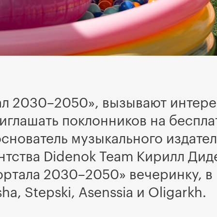
ал 2030–2050», вызывают интере
иглашать поклонников на беспла
основатель музыкального издател
нтства Didenok Team Кирилл Дид
ортала 2030–2050» вечеринку, в
ha, Stepski, Asenssia и Oligarkh.