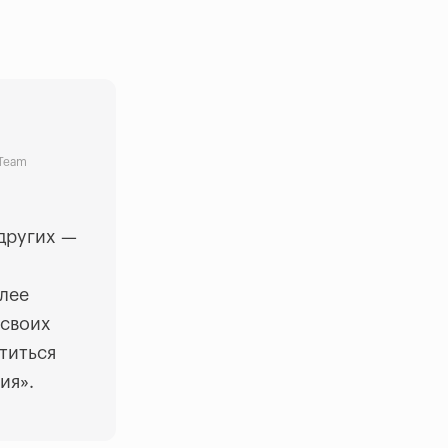
 Team
 других —
лее
 своих
титься
ия».