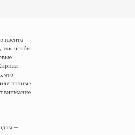
о ивента
 так, чтобы
рвые
 Кирилл
, что
 или ночные
ют внимание
андом —