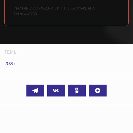
Реклама. ООО «Яндекс», ИНН 7736207543, erid:
2VtzqwwQQXL
ТЕМЫ
2025