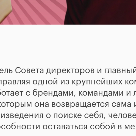
ель Совета директоров и главн
правляя одной из крупнейших к
ботает с брендами, командами и
к которым она возвращается сама
изведения о поиске себя, челов
особности оставаться собой в м