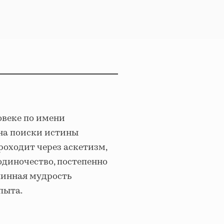
овеке по имени
на поиски истины
роходит через аскетизм,
 одиночество, постепенно
линная мудрость
пыта.