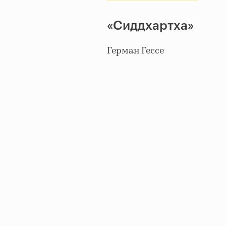
«Сиддхартха»
Герман Гессе