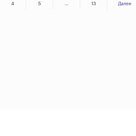
4
5
...
13
Далее