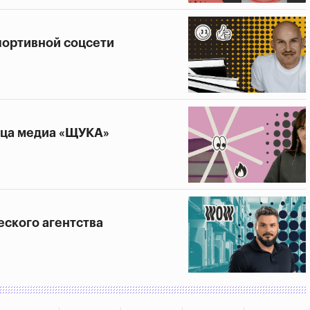
спортивной соцсети
ица медиа «ЩУКА»
еского агентства