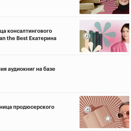
ица консалтингового
an the Best Екатерина
ния аудиокниг на базе
ьница продюсерского
и