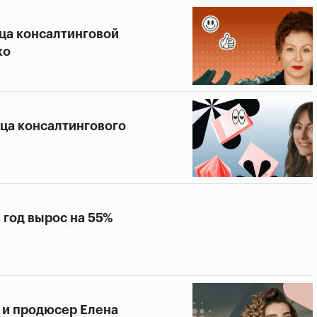
ица консалтинговой
ко
ица консалтингового
а год вырос на 55%
а и продюсер Елена