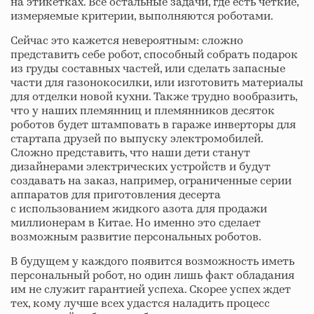
на этикетках. Все остальные задачи, где есть четкие,
измеряемые критерии, выполняются роботами.
Сейчас это кажется невероятным: сложно
представить себе робот, способный собрать подарок
из груды составных частей, или сделать запасные
части для газонокосилки, или изготовить материалы
для отделки новой кухни. Также трудно вообразить,
что у наших племянниц и племянников десяток
роботов будет штамповать в гараже инверторы для
стартапа друзей по выпуску электромобилей.
Сложно представить, что наши дети станут
дизайнерами электрических устройств и будут
создавать на заказ, например, ограниченные серии
аппаратов для приготовления десерта
с использованием жидкого азота для продажи
миллионерам в Китае. Но именно это сделает
возможным развитие персональных роботов.
В будущем у каждого появится возможность иметь
персональный робот, но один лишь факт обладания
им не служит гарантией успеха. Скорее успех ждет
тех, кому лучше всех удастся наладить процесс