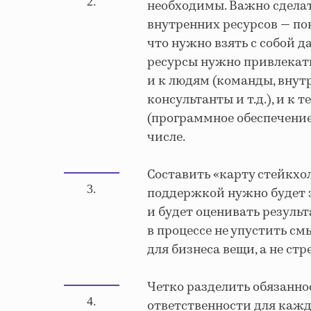
2.
необходимы. Важно сделат
внутренних ресурсов — пон
что нужно взять с собой да
ресурсы нужно привлекать
и к людям (команды, внут
консультанты и т.д.), и к
(программное обеспечение,
числе.
Составить «карту стейкхол
3.
поддержкой нужно будет 
и будет оценивать результ
в процессе не упустить см
для бизнеса вещи, а не ст
Четко разделить обязанно
4.
ответственности для каж