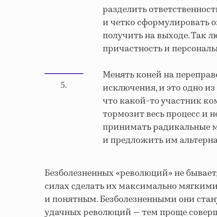
разделить ответственность
и четко сформулировать 
получить на выходе. Так л
причастность и персональ
Менять коней на переправ
5.
исключения, и это одно из
что какой-то участник ко
тормозит весь процесс и н
принимать радикальные м
и предложить им альтерна
Безболезненных «революций» не бывает,
силах сделать их максимально мягкими
и понятным. Безболезненными они стану
удачных революций — тем проще совер