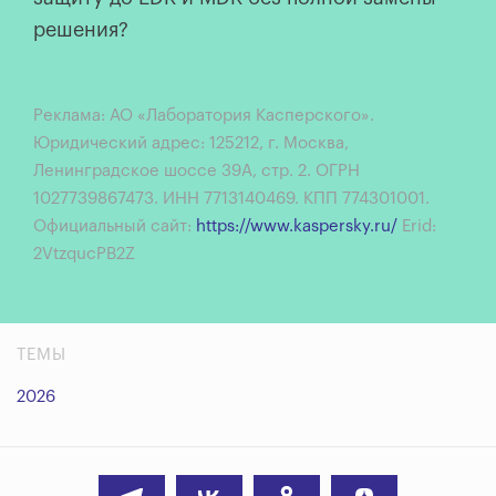
решения?
Реклама: АО «Лаборатория Касперского».
Юридический адрес: 125212, г. Москва,
Ленинградское шоссе 39А, стр. 2. ОГРН
1027739867473. ИНН 7713140469. КПП 774301001.
Официальный сайт:
https://www.kaspersky.ru/
Erid:
2VtzqucPB2Z
ТЕМЫ
2026