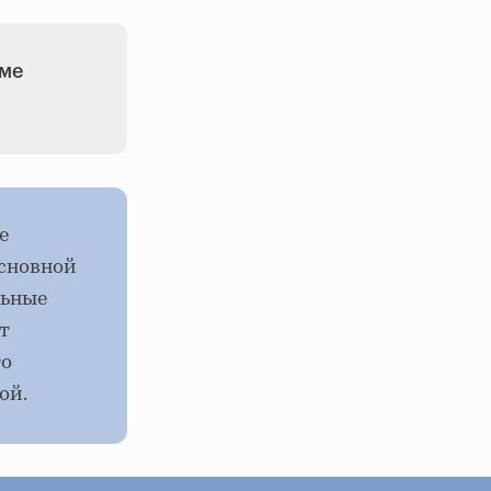
оме
е
основной
льные
т
то
ой.