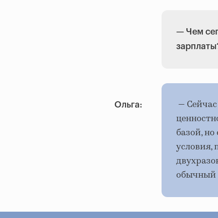
—
Чем се
зарплаты
— Сейчас
Ольга:
ценностн
базой, н
условия, 
двухразов
обычный 