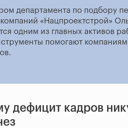
ром департамента по подбору п
 компаний «Нацпроектстрой» Оль
ся одним из главных активов раб
нструменты помогают компаниям
ов.
у дефицит кадров ник
чез