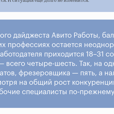
ся. И ситуация еще долго не изменится.
ого дайджеста Авито Работы, ба
их профессиях остается неоднор
работодателя приходится 18–31 со
— всего четыре-шесть. Так, на о
атов, фрезеровщика — пять, а на
мотря на общий рост конкуренци
очие специалисты по-прежнему 