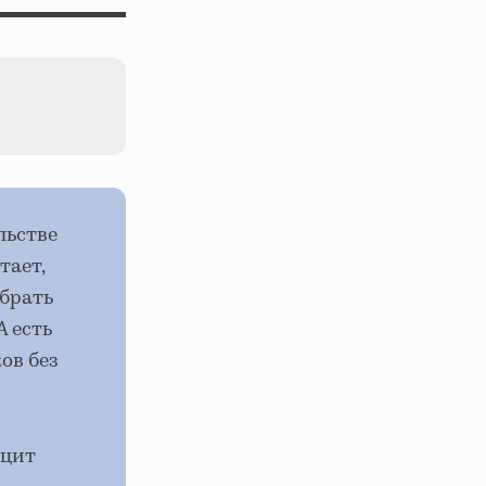
льстве
тает,
 брать
А есть
ов без
ицит