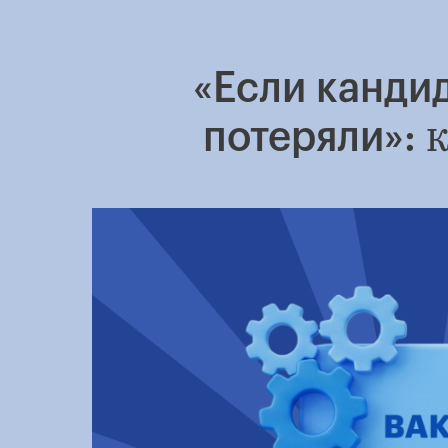
«Если кандид
к
потеряли»: