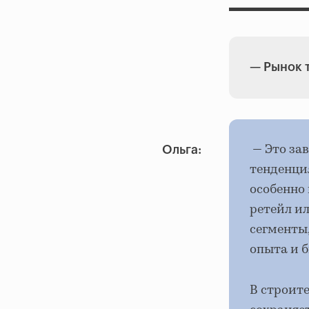
—
Рынок 
— Это зав
Ольга:
тенденци
особенно
ретейл ил
сегменты
опыта и 
В строит