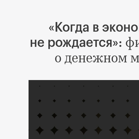
«Когда в экон
ф
не рождается»:
о денежном м