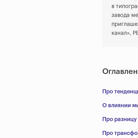
в типогр
завода м
приглаше
канал», Р
Оглавлен
Про тенденц
О влиянии м
Про разницу
Про трансф