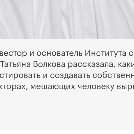
вестор и основатель Института 
Татьяна Волкова рассказала, ка
естировать и создавать собственн
акторах, мешающих человеку вырв