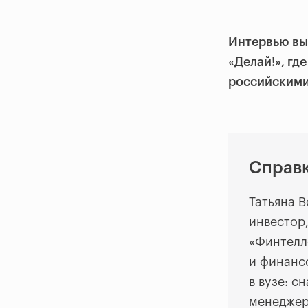
Интервью вы
«Делай!», гд
российскими
Справ
Татьяна 
инвестор
«Финтелл
и финанс
в вузе: с
менеджер