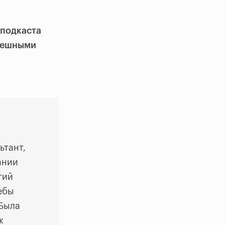
оподкаста
спешными
ьтант,
ании
гий
ебы
 Была
ж