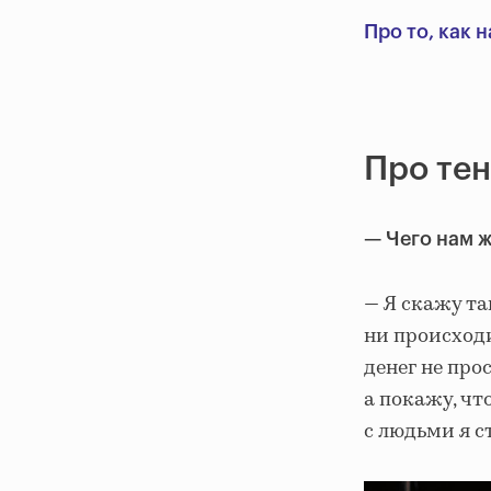
Про то, как 
Про тен
—
Чего нам ж
— Я скажу та
ни происходи
денег не прос
а покажу, чт
с людьми я с