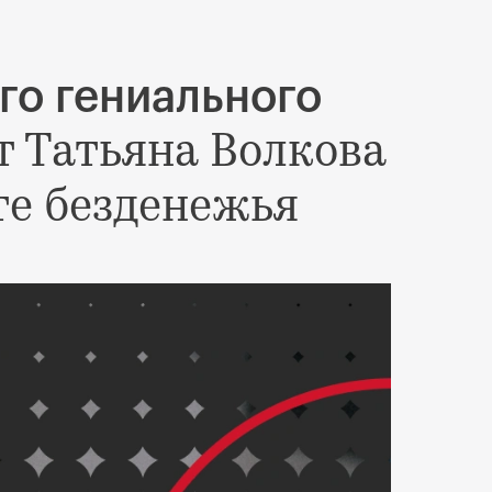
го гениального
 Татьяна Волкова
те безденежья