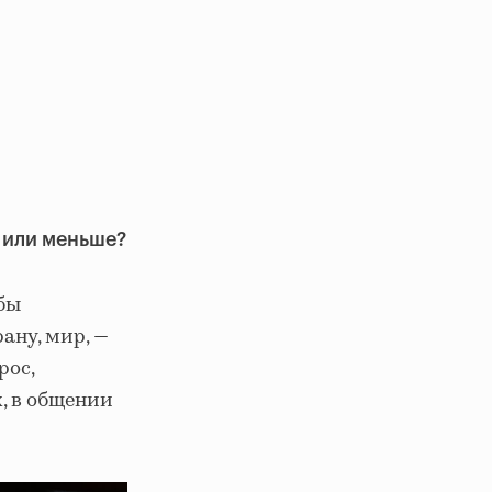
е или меньше?
 бы
ану, мир, —
рос,
, в общении