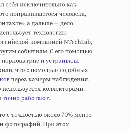
л себя исключительно как
ото понравившегося человека,
нтакте», а дальше — дело
 использует технологию
оссийской компанией NTechLab,
другим событиям. С его помощью
 порноактрис и
устраивали
рили, что с помощью подобных
ков
через камеры наблюдения.
о используется коллекторами.
и
точно работают
.
то с точностью около 70% менее
лн фотографий. При этом