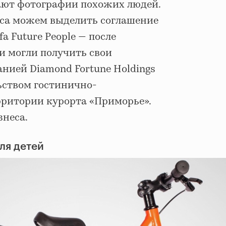
ают фотографии похожих людей.
иса можем выделить соглашение
a Future People — после
 могли получить свои
нией Diamond Fortune Holdings
ьством гостинично-
рритории курорта «Приморье».
знеса.
ля детей