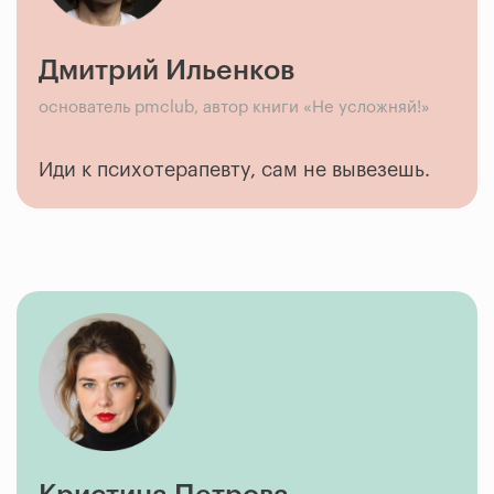
Дмитрий Ильенков
основатель pmclub, автор книги «Не усложняй!»
Иди к психотерапевту, сам не вывезешь.