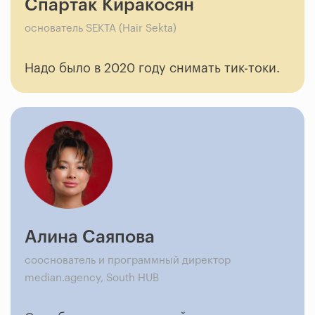
Спартак Киракосян
основатель SEKTA (Hair Sekta)
Надо было в 2020 году снимать тик-токи.
Алина Саяпова
сооснователь и программный директор
median.agency, South HUB