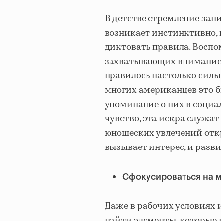
В детстве стремление зани
возникает инстинктивно,
диктовать правила. Воспо
захватывающих внимание,
нравилось настолько сильн
многих американцев это б
упоминание о них в социа
чувство, эта искра служа
юношеских увлечений отк
вызывает интерес, и разви
Сфокусироваться на м
Даже в рабочих условиях и
найти элементы, которые 