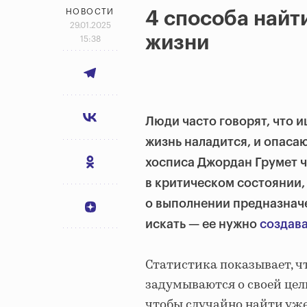
НОВОСТИ
4 способа найт
29.01.2025
жизни
15:38
Люди часто говорят, что и
жизнь наладится, и опасаю
хосписа Джордан Грумет ч
в критическом состоянии, 
о выполнении предназначен
искать — ее нужно
создав
Статистика показывает, ч
задумываются о своей цели
чтобы случайно найти уж