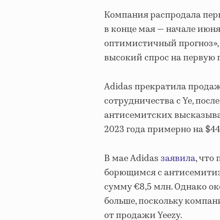
Компания распродала перв
в конце мая — начале июн
оптимистичный прогноз», 
высокий спрос на первую 
Adidas прекратила продаж
сотрудничества с Ye, посл
антисемитских высказыван
2023 года примерно на $44
В мае Adidas
заявила
, что
борющимся с антисемитиз
сумму €8,5 млн. Однако ок
больше, поскольку компан
от продажи Yeezy.