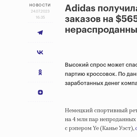
НОВОСТИ
Adidas получил
24.07.2023
заказов на $56
16:35
нераспроданны
Высокий спрос может спас
партию кроссовок. По данн
заработанных денег компа
Немецкий спортивный рете
на 4 млн пар непроданных
с рэпером Ye (Канье Уэст),