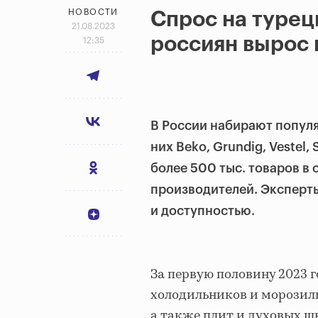
НОВОСТИ
Спрос на турец
21.08.2023
россиян вырос в
12:35
В России набирают популя
них Beko, Grundig, Vestel,
более 500 тыс. товаров в 
производителей. Эксперт
и доступностью.
За первую половину 2023 г
холодильников и морозил
а также плит и духовых ш