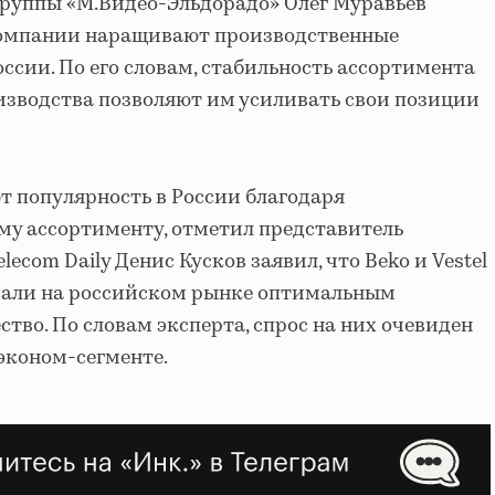
руппы «М.Видео-Эльдорадо» Олег Муравьев
 компании наращивают производственные
оссии. По его словам, стабильность ассортимента
изводства позволяют им усиливать свои позиции
 популярность в России благодаря
му ассортименту, отметил представитель
elecom Daily Денис Кусков заявил, что Beko и Vestel
вали на российском рынке оптимальным
тво. По словам эксперта, спрос на них очевиден
 эконом-сегменте.