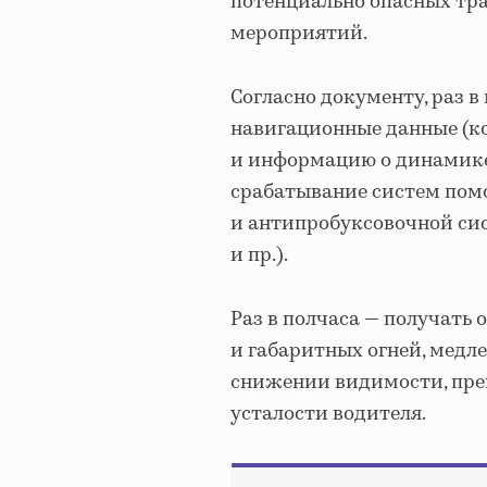
потенциально опасных тр
мероприятий.
Согласно документу, раз 
навигационные данные (ко
и информацию о динамике 
срабатывание систем пом
и антипробуксовочной сис
и пр.).
Раз в полчаса — получать
и габаритных огней, медл
снижении видимости, преп
усталости водителя.