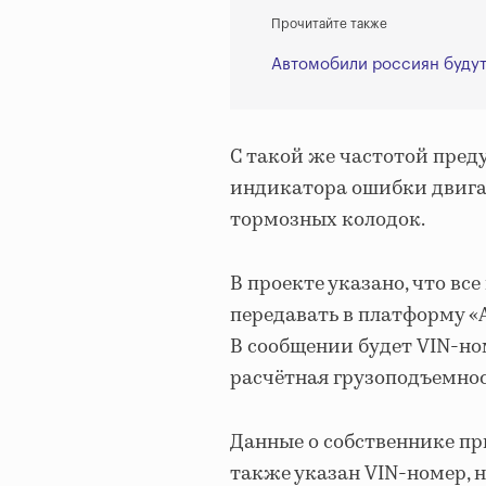
Прочитайте также
Автомобили россиян будут
С такой же частотой пред
индикатора ошибки двигат
тормозных колодок.
В проекте указано, что в
передавать в платформу «А
В сообщении будет VIN-но
расчётная грузоподъемнос
Данные о собственнике при
также указан VIN-номер, н