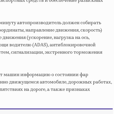
анспортных средств и обеспечение разыскных
в минуту автопроизводитель должен собирать
ординаты, направление движения, скорость)
движения (ускорение, нагрузка на ось,
ощи водителю (ADAS), антиблокировочной
тем, сигнализации, экстренного торможения
 от машин информацию о состоянии фар
енно движущемся автомобиле, дорожных работах,
ятствиях на дороге, а также признаках