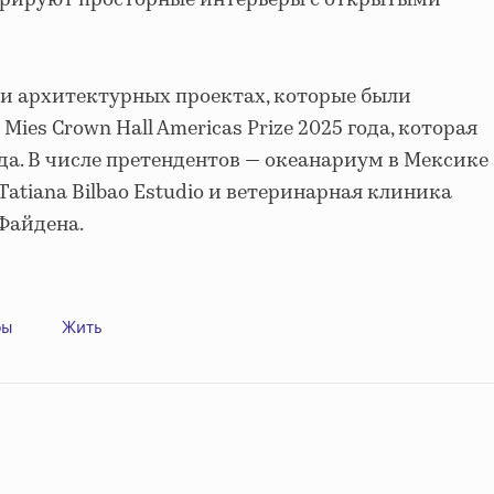
стрируют просторные интерьеры с открытыми
яти архитектурных проектах, которые были
ies Crown Hall Americas Prize 2025 года, которая
да. В числе претендентов — океанариум в Мексике
atiana Bilbao Estudio и ветеринарная клиника
 Файдена.
ры
Жить