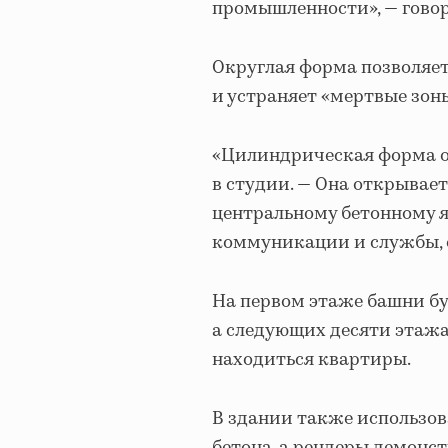
промышленности», — говор
Округлая форма позволяет
и устраняет «мертвые зоны
«Цилиндрическая форма о
в студии. — Она открывае
центральному бетонному я
коммуникации и службы, 
На первом этаже башни б
а следующих десяти этажа
находиться квартиры.
В здании также использов