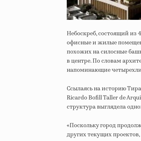
Небоскреб, состоящий из 
офисные и жилые помещени
похожих на силосные баш
в центре. По словам архит
напоминающие четырехли
Ссылаясь на историю Тира
Ricardo Bofill Taller de A
структура выглядела одн
«Поскольку город продолж
других текущих проектов,