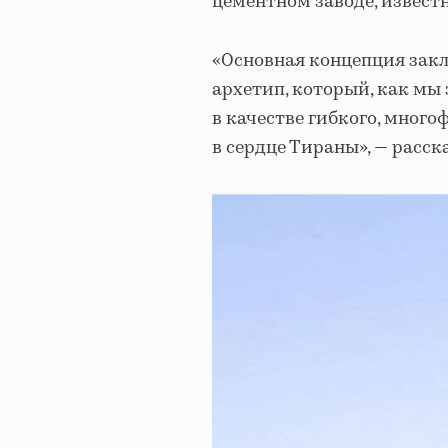
цементном заводе, известн
«Основная концепция зак
архетип, который, как мы
в качестве гибкого, много
в сердце Тираны», — расс