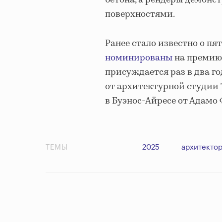
бетона, а рендеры демон
поверхностями.
Ранее стало известно о п
номинированы
на премию M
присуждается раз в два го
от архитектурной студии T
в Буэнос-Айресе от Адамо
ТЕМЫ
2025
архитекто