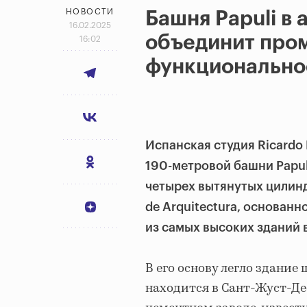
НОВОСТИ
Башня Papuli в
16.02.2025
объединит про
16:02
функционально
Испанская студия Ricardo Bo
190-метровой башни Papuli
четырех вытянутых цилиндр
de Arquitectura, основанн
из самых высоких зданий в
В его основу легло здани
находится в Сант-Жуст-Де