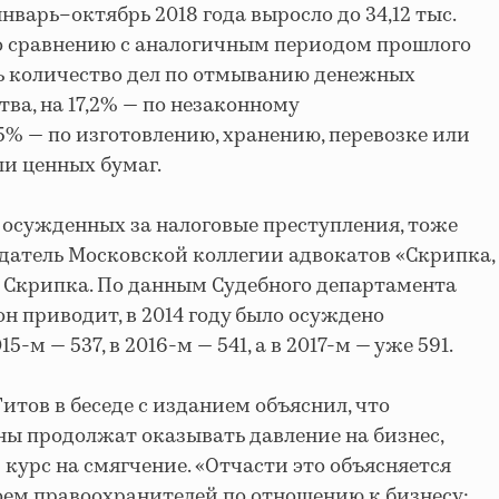
январь–октябрь 2018 года выросло до 34,12 тыс.
 по сравнению с аналогичным периодом прошлого
сь количество дел по отмыванию денежных
ва, на 17,2% — по незаконному
5% — по изготовлению, хранению, перевозке или
ли ценных бумаг.
осужденных за налоговые преступления, тоже
едатель Московской коллегии адвокатов «Скрипка,
 Скрипка. По данным Судебного департамента
он приводит, в 2014 году было осуждено
-м — 537, в 2016-м — 541, а в 2017-м — уже 591.
итов в беседе с изданием объяснил, что
ы продолжат оказывать давление на бизнес,
курс на смягчение. «Отчасти это объясняется
ем правоохранителей по отношению к бизнесу: